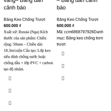
vàng– Băng dán
– Băng dán cảnh
cảnh báo
báo
Băng Keo Chống Trượt
Băng Keo Chống Trượt
600.000
₫
600.000
₫
Xuất xứ: Russia (Nga)
Kích
Mã:
ccm6868797926
Danh
thước của sản phẩm:
Chiều
mục:
Băng keo chống trơn
rộng: 50mm – Chiều dài:
trượt
18.3m/cuộn
Cấu tạo: Lớp keo
siêu dính chống nước hoặc
chống dầu + lớp PVC + carbon
tạo độ nhám.