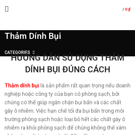
/
0
₫
Thảm Dính Bụi
CATEGORIES
HƯỚNG DẪN SỬ DỤNG THẢM
DÍNH BỤI ĐÚNG CÁCH
Thảm dính bụi
là sản phẩm rất quan trọng nếu doanh
nghiệp hoặc công ty của bạn có phòng sạch, bởi
chúng có thể giúp ngăn chặn bụi bẩn và các chất
gây ô nhiễm. Việc hạn chế tối đa bụi bẩn trong môi
trường phòng sạch hoặc loại bỏ hết các chất gây ô
nhiễm ra khỏi phòng sạch để chúng không thể xâm